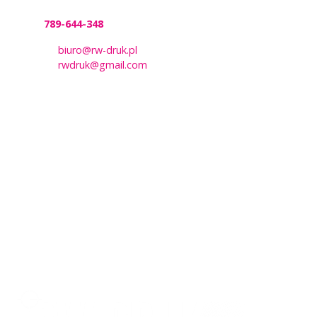
tel.:
789-644-348
e-mail:
biuro@rw-druk.pl
e-mail:
rwdruk@gmail.com
Adres
RW DRUK sp. z o.o.
ul. Dworcowa 17A
11-400 Kętrzyn
woj. warmińsko-mazurskie
Godziny otwarcia:
poniedziałek – piątek: 8:00 – 16:00