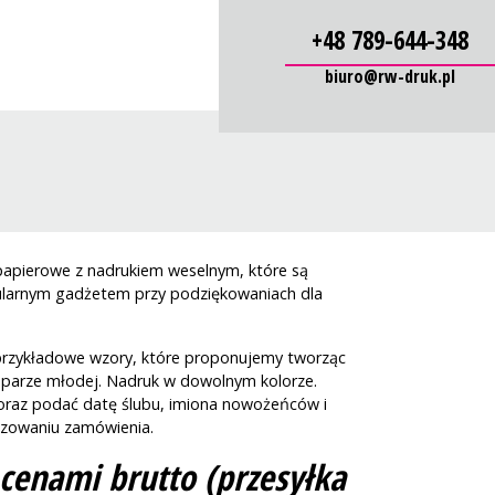
+48 789-644-348
biuro@rw-druk.pl
papierowe z nadrukiem weselnym, które są
larnym gadżetem przy podziękowaniach dla
e przykładowe wzory, które proponujemy tworząc
ę parze młodej. Nadruk w dowolnym kolorze.
oraz podać datę ślubu, imiona nowożeńców i
lizowaniu zamówienia.
cenami brutto (przesyłka