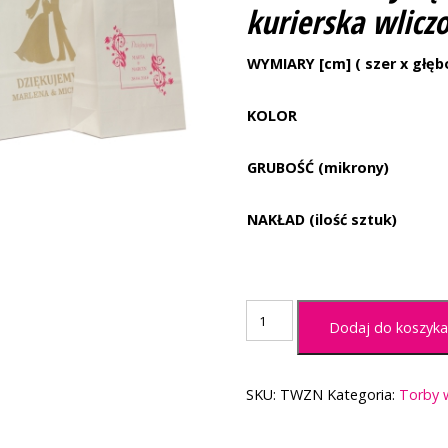
kurierska wlicz
WYMIARY [cm] ( szer x głęb
KOLOR
GRUBOŚĆ (mikrony)
NAKŁAD (ilość sztuk)
ilość
Dodaj do koszyk
Torby
weselne
SKU:
TWZN
Kategoria:
Torby 