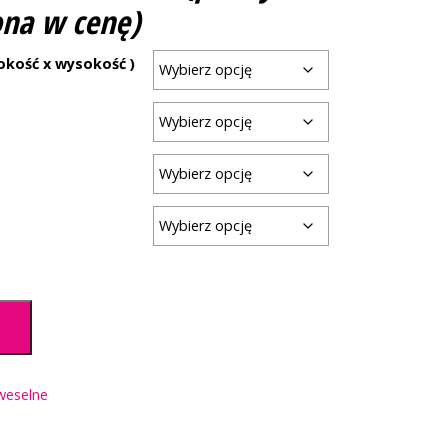
ona w cenę)
okość x wysokość )
a
weselne