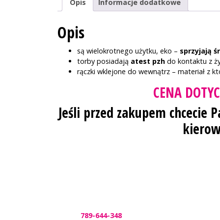
Opis
Informacje dodatkowe
Opis
są wielokrotnego użytku, eko –
sprzyjają 
torby posiadają
atest pzh
do kontaktu z ży
rączki wklejone do wewnątrz – materiał z 
CENA DOTYC
Jeśli przed zakupem chcecie 
kierow
Kontakt
tel.:
789-644-348