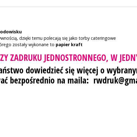
środowisku
wnością, dzięki temu polecają się jako torby cateringowe
którego zostały wykonane to
papier kraft
ZY ZADRUKU JEDNOSTRONNEGO, W JEDN
Państwo dowiedzieć się więcej o wybran
ać bezpośrednio na maila:
rwdruk@gma
Adres
RW DRUK sp. z o.o.