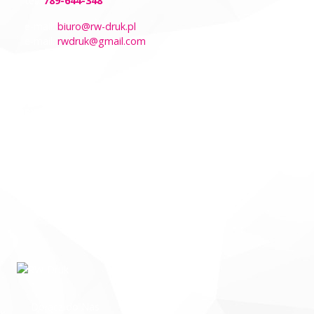
tel.:
789-644-348
e-mail:
biuro@rw-druk.pl
e-mail:
rwdruk@gmail.com
Adres
RW DRUK sp. z o.o.
ul. Dworcowa 17A
11-400 Kętrzyn
woj. warmińsko-mazurskie
Godziny otwarcia:
poniedziałek – piątek: 8:00 – 16:00
Dołącz do Nas