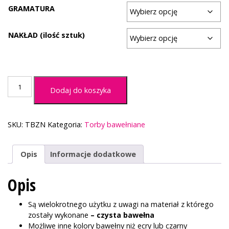
GRAMATURA
NAKŁAD (ilość sztuk)
ilość
Dodaj do koszyka
Torby
bawełniane
z
nadrukiem
SKU:
TBZN
Kategoria:
Torby bawełniane
Opis
Informacje dodatkowe
Opis
Są wielokrotnego użytku z uwagi na materiał z którego
zostały wykonane
– czysta bawełna
Możliwe inne kolory bawełny niż ecry lub czarny